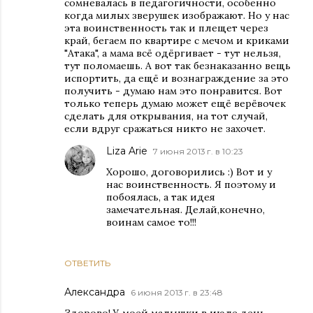
сомневалась в педагогичности, особенно
когда милых зверушек изображают. Но у нас
эта воинственность так и плещет через
край, бегаем по квартире с мечом и криками
"Атака", а мама всё одёргивает - тут нельзя,
тут поломаешь. А вот так безнаказанно вещь
испортить, да ещё и вознаграждение за это
получить - думаю нам это понравится. Вот
только теперь думаю может ещё верёвочек
сделать для открывания, на тот случай,
если вдруг сражаться никто не захочет.
Liza Arie
7 июня 2013 г. в 10:23
Хорошо, договорились :) Вот и у
нас воинственность. Я поэтому и
побоялась, а так идея
замечательная. Делай,конечно,
воинам самое то!!!
ОТВЕТИТЬ
Александра
6 июня 2013 г. в 23:48
Здорово! У моей малышки в июле день