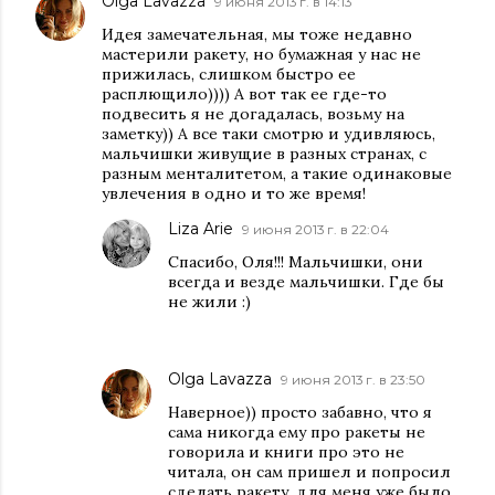
Olga Lavazza
9 июня 2013 г. в 14:13
Идея замечательная, мы тоже недавно
мастерили ракету, но бумажная у нас не
прижилась, слишком быстро ее
расплющило)))) А вот так ее где-то
подвесить я не догадалась, возьму на
заметку)) А все таки смотрю и удивляюсь,
мальчишки живущие в разных странах, с
разным менталитетом, а такие одинаковые
увлечения в одно и то же время!
Liza Arie
9 июня 2013 г. в 22:04
Спасибо, Оля!!! Мальчишки, они
всегда и везде мальчишки. Где бы
не жили :)
Olga Lavazza
9 июня 2013 г. в 23:50
Наверное)) просто забавно, что я
сама никогда ему про ракеты не
говорила и книги про это не
читала, он сам пришел и попросил
сделать ракету, для меня уже было