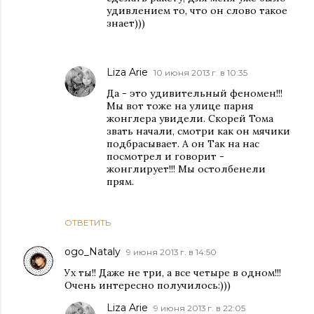
удивлением то, что он слово такое
знает)))
Liza Arie
10 июня 2013 г. в 10:35
Да - это удивительный феномен!!!
Мы вот тоже на улице парня
жонглера увидели. Скорей Тома
звать начали, смотри как он мячики
подбрасывает. А он Так на нас
посмотрел и говорит -
жонглирует!!! Мы остолбенели
прям.
ОТВЕТИТЬ
ogo_Nataly
9 июня 2013 г. в 14:50
Ух ты!! Даже не три, а все четыре в одном!!!
Очень интересно получилось:)))
Liza Arie
9 июня 2013 г. в 22:05