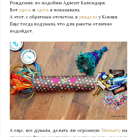
Рождения, по подобию Адвент Календаря.
Вот
здесь
и
здесь
я показывала.
А этот, с обратным отсчетом, я
увидела
у Ксюши.
Еще тогда подумала, что для ракеты отлично
подойдет.
А еще, все думала, делать ли огромную
Пиньяту
на