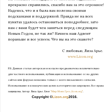
прекрасно справились, спасибо вам за это огромное!
Надеюсь, что и я была вам полезна своими
подсказками и поддержкой. Правда не на всех
пунктах удалось остановиться поподробнее, зато
нам с вами будет чем заняться перед следующим
Новым Годом, не так ли? Начнем наш Адвент
пораньше и все успеем. Что вы на это скажете?
С любовью, Лиза Арье.
www.Lizon.org
P.S. Данная статья авторская и всецело предназначена исключительно
для частного использования, публикация и использование ее на других
сайтах или форумах возможна только с моего письменного согласия.
Использование в коммерческих целях категорически запрещено. Все права
защищены.
Автор: Лиза Арье. Б
лог
"Мир Моих Грез...lizon.org"
.
Copyright ©
Lizon.org
2016.