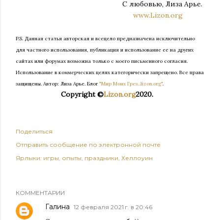
С любовью, Лиза Арье.
www.Lizon.org
P.S. Данная статья авторская и всецело предназначена исключительно
для частного использования, публикация и использование ее на других
сайтах или форумах возможна только с моего письменного согласия.
Использование в коммерческих целях категорически запрещено. Все права
защищены.
Автор: Лиза Арье. Б
лог
"Мир Моих Грез...lizon.org"
.
Copyright ©
Lizon.org
2020.
Поделиться
Отправить сообщение по электронной почте
Ярлыки:
игры
опыты
праздники
Хеллоуин
КОММЕНТАРИИ
Галина
12 февраля 2021 г. в 20:46