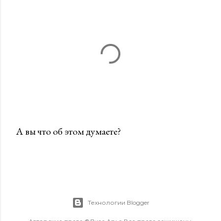
А вы что об этом думаете?
О
т
п
р
а
Технологии Blogger
в