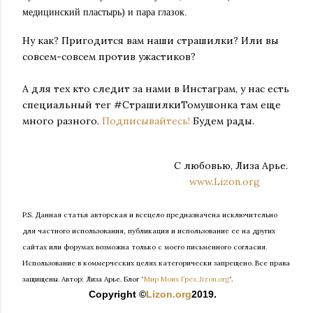
медицинский пластырь) и пара глазок.
Ну как? Пригодится вам наши страшилки? Или вы
совсем-совсем против ужастиков?
А для тех кто следит за нами в Инстаграм, у нас есть
специальный тег #СтрашилкиТомушонка там еще
много разного.
Подписывайтесь!
Будем рады.
С любовью, Лиза Арье.
www.Lizon.org
P.S. Данная статья авторская и всецело предназначена исключительно
для частного использования, публикация и использование ее на других
сайтах или форумах возможна только с моего письменного согласия.
Использование в коммерческих целях категорически запрещено. Все права
защищены.
Автор: Лиза Арье. Б
лог
"Мир Моих Грез...lizon.org"
.
Copyright ©
Lizon.org
2019.