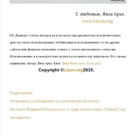
С любовью, Лиза Арье.
www.Lizon.org
P.S. Данная статья авторская и всецело предназначена исключительно
для частного использования, публикация и использование ее на других
сайтах или форумах возможна только с моего письменного согласия.
Использование в коммерческих целях категорически запрещено. Все права
защищены.
Автор: Лиза Арье. Б
лог
"Мир Моих Грез...lizon.org"
.
Copyright ©
Lizon.org
2015.
Поделиться
Отправить сообщение по электронной почте
Ярлыки:
#АдвентТомушонка
4 года
мини-миры
Новый Год
праздники