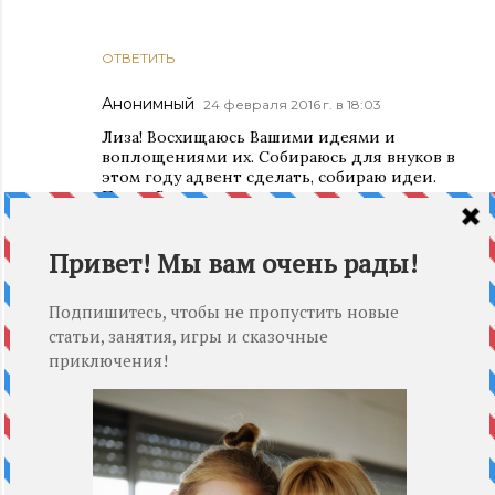
ОТВЕТИТЬ
Анонимный
24 февраля 2016 г. в 18:03
Лиза! Восхищаюсь Вашими идеями и
воплощениями их. Собираюсь для внуков в
этом году адвент сделать, собираю идеи.
После Вашего адвента - поняла, что хочу
именно такой!!!!!!Я и Вашим домиком для
гномов заболела, потихоньку приобретаю
материалы. Не могли бы Вы сказать, какие
игрушки Вы использовали (деревянные),
где приобретали??? Антонина.
ОТВЕТИТЬ