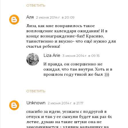
ОТВЕТИТЬ
Аля
2 июня 2014 г. в 20:09
Лиза, как мне понравилось такое
воплощение календаря ожидания! И в
конце вознаграждение-бах!! Красиво,
таинственно и вкусно- что ещё нужно для
счастья ребенка!
Liza Arie
3 июня 2014 г. в 09:15
И правда, он совершенно не
ожидал, что там внутри. Хоть и в
прошлом году твкой же был :)))
ОТВЕТИТЬ
Unknown
2 июня 2014 г. в 21:17
спасибо за идею, уезжаем с подругой в
отпуск и там у ее сынули будет как раз 4х
летие, думаю на такие штуки она не
заморачивается - удивим мальчишку на