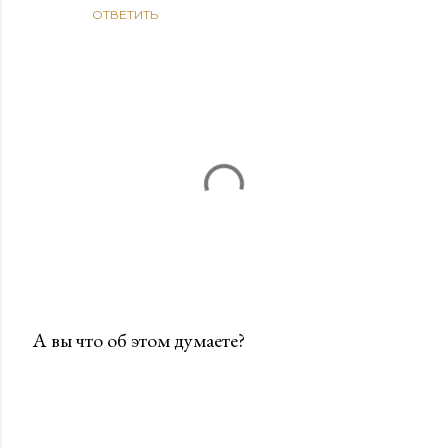
ОТВЕТИТЬ
А вы что об этом думаете?
О
т
п
р