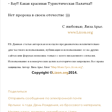
- Вау!!! Какая красивая Туристическая Палатка!!!
Нет пророка в своем отечестве :)))
С любовью, Лиза Арье.
www.Lizon.org
P.S. Данная статья авторская и всецело предназначена исключительно
для частного использования, публикация и использование ее на других
сайтах или форумах возможна только с моего письменного согласия.
Использование в коммерческих целях категорически запрещено. Все права
защищены.
Автор: Лиза Арье. Б
лог
"Мир Моих Грез...lizon.org"
.
Copyright ©
Lizon.org
2014.
Поделиться
Отправить сообщение по электронной почте
Ярлыки:
4 года
День Рождения
из бросового материала
Мастер класс
поделки
скрапбукинг
Цирк