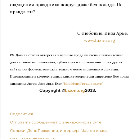
ощущения праздника вокруг, даже без повода. Не
правда ли?
С любовью, Лиза Арье.
www.Lizon.org
P.S. Данная статья авторская и всецело предназначена исключительно
для частного использования, публикация и использование ее на других
сайтах или форумах возможна только с моего письменного согласия.
Использование в коммерческих целях категорически запрещено. Все права
защищены.
Автор: Лиза Арье. Б
лог
"Мир Моих Грез...lizon.org"
.
Copyright ©
Lizon.org
2013.
Поделиться
Отправить сообщение по электронной почте
Ярлыки:
День Рождения
интерьер
Мастер класс
Новый Год
праздники