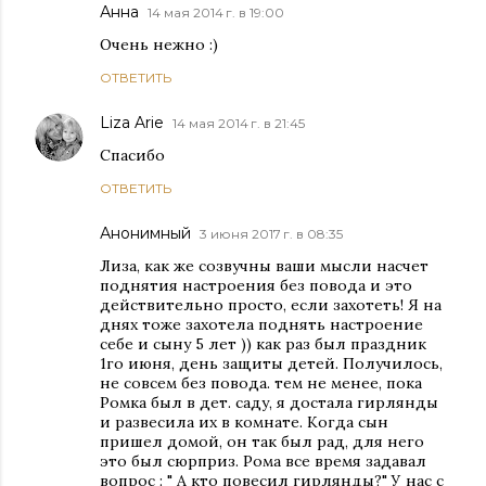
Анна
14 мая 2014 г. в 19:00
Очень нежно :)
ОТВЕТИТЬ
Liza Arie
14 мая 2014 г. в 21:45
Спасибо
ОТВЕТИТЬ
Анонимный
3 июня 2017 г. в 08:35
Лиза, как же созвучны ваши мысли насчет
поднятия настроения без повода и это
действительно просто, если захотеть! Я на
днях тоже захотела поднять настроение
себе и сыну 5 лет )) как раз был праздник
1го июня, день защиты детей. Получилось,
не совсем без повода. тем не менее, пока
Ромка был в дет. саду, я достала гирлянды
и развесила их в комнате. Когда сын
пришел домой, он так был рад, для него
это был сюрприз. Рома все время задавал
вопрос : " А кто повесил гирлянды?" У нас с