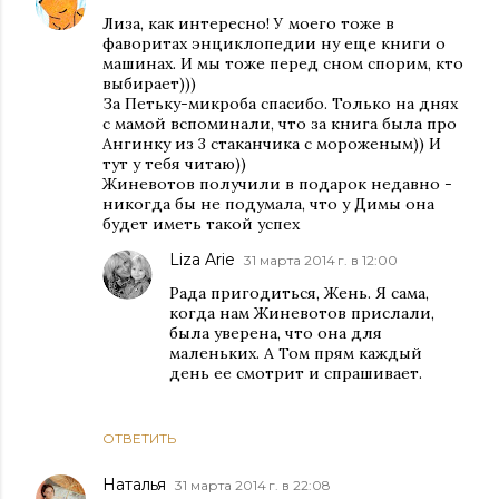
Лиза, как интересно! У моего тоже в
фаворитах энциклопедии ну еще книги о
машинах. И мы тоже перед сном спорим, кто
выбирает)))
За Петьку-микроба спасибо. Только на днях
с мамой вспоминали, что за книга была про
Ангинку из 3 стаканчика с мороженым)) И
тут у тебя читаю))
Жиневотов получили в подарок недавно -
никогда бы не подумала, что у Димы она
будет иметь такой успех
Liza Arie
31 марта 2014 г. в 12:00
Рада пригодиться, Жень. Я сама,
когда нам Жиневотов прислали,
была уверена, что она для
маленьких. А Том прям каждый
день ее смотрит и спрашивает.
ОТВЕТИТЬ
Наталья
31 марта 2014 г. в 22:08