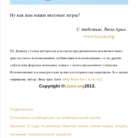
Ну как вам наши вкусные игры?
С любовью, Лиза Арье.
www.Lizon.org
P.S. Данная статья авторская и всецело предназначена исключительно
для частного использования, публикация и использование ее на других
сайтах или форумах возможна только с моего письменного согласия.
Использование в коммерческих целях категорически запрещено. Все права
защищены.
Автор: Лиза Арье. Б
лог
"Мир Моих Грез...lizon.org"
.
Copyright ©
Lizon.org
2013.
Поделиться
Отправить сообщение по электронной почте
Ярлыки:
3 года
Анатомия
Мастер класс
мини-миры
опыты
печенья
тематические занятия