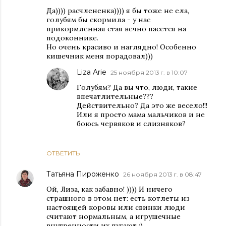
Да)))) расчлененка)))) я бы тоже не ела,
голубям бы скормила - у нас
прикормленная стая вечно пасется на
подоконнике.
Но очень красиво и наглядно! Особенно
кишечник меня порадовал)))
Liza Arie
25 ноября 2013 г. в 10:07
Голубям? Да вы что, люди, такие
впечатлительные???
Действительно? Да это же весело!!!
Или я просто мама мальчиков и не
боюсь червяков и слизняков?
ОТВЕТИТЬ
Татьяна Пироженко
26 ноября 2013 г. в 08:47
Ой, Лиза, как забавно! )))) И ничего
страшного в этом нет: есть котлеты из
настоящей коровы или свинки люди
считают нормальным, а игрушечные
внутренности их пугают ;)