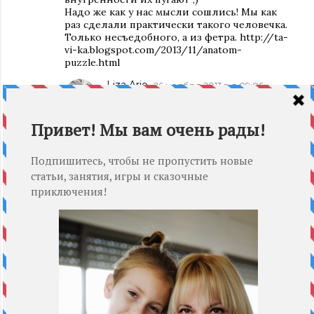
Надо же как у нас мысли сошлись! Мы как
раз сделали практически такого человечка.
Только несъедобного, а из фетра. http://ta-
vi-ka.blogspot.com/2013/11/anatom-
puzzle.html
Liza Arie
26 ноября 2013 г. в 09:06
Ой Тань, какой красавчик!!! И правда
как похожи!!! Прям близнецы!!! С
фетром так здорово получилось!!!
ОТВЕТИТЬ