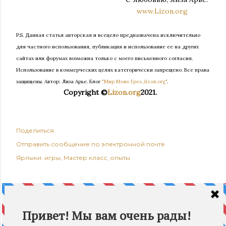
www.Lizon.org
P.S. Данная статья авторская и всецело предназначена исключительно
для частного использования, публикация и использование ее на других
сайтах или форумах возможна только с моего письменного согласия.
Использование в коммерческих целях категорически запрещено. Все права
защищены.
Автор: Лиза Арье. Б
лог
"Мир Моих Грез...lizon.org"
.
Copyright ©
Lizon.org
2021.
Поделиться
Отправить сообщение по электронной почте
Ярлыки:
игры
Мастер класс
опыты
КОММЕНТАРИИ
Best Embroidery Digitizing Service
19 марта 2025 г. в 22:15