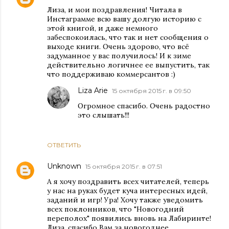
Лиза, и мои поздравления! Читала в
Инстаграмме всю вашу долгую историю с
этой книгой, и даже немного
забеспокоилась, что так и нет сообщения о
выходе книги. Очень здорово, что всё
задуманное у вас получилось! И к зиме
действительно логичнее ее выпустить, так
что поддерживаю коммерсантов :)
Liza Arie
15 октября 2015 г. в 09:50
Огромное спасибо. Очень радостно
это слышать!!!
ОТВЕТИТЬ
Unknown
15 октября 2015 г. в 07:51
А я хочу поздравить всех читателей, теперь
у нас на руках будет куча интересных идей,
заданий и игр! Ура! Хочу также уведомить
всех поклонников, что "Новогодний
переполох" появились вновь на Лабиринте!
Лиза, спасибо Вам за новогоднее