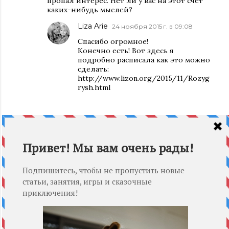
пропал интерес. Нет ли у вас на этот счёт
каких-нибудь мыслей?
Liza Arie
24 ноября 2015 г. в 09:08
Спасибо огромное!
Конечно есть! Вот здесь я
подробно расписала как это можно
сделать:
http://www.lizon.org/2015/11/Rozyg
rysh.html
ОТВЕТИТЬ
Unknown
26 декабря 2015 г. в 16:36
Мы книгу себе заказали.ждем.её привезут
после Нового года
ОТВЕТИТЬ