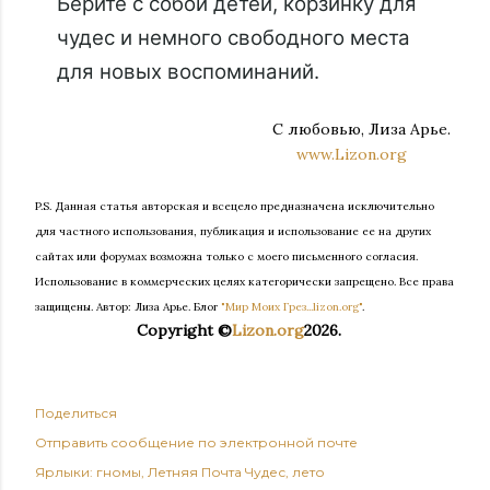
Берите с собой детей, корзинку для
чудес и немного свободного места
для новых воспоминаний.
С любовью, Лиза Арье.
www.Lizon.org
P.S. Данная статья авторская и всецело предназначена исключительно
для частного использования, публикация и использование ее на других
сайтах или форумах возможна только с моего письменного согласия.
Использование в коммерческих целях категорически запрещено. Все права
защищены.
Автор: Лиза Арье. Б
лог
"Мир Моих Грез...lizon.org"
.
Copyright ©
Lizon.org
2026.
Поделиться
Отправить сообщение по электронной почте
Ярлыки:
гномы
Летняя Почта Чудес
лето