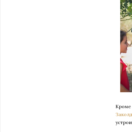
Кроме 
Закол
устрои