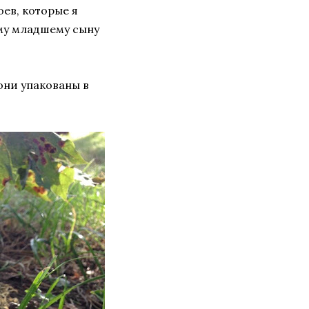
оев, которые я
му младшему сыну
 они упакованы в