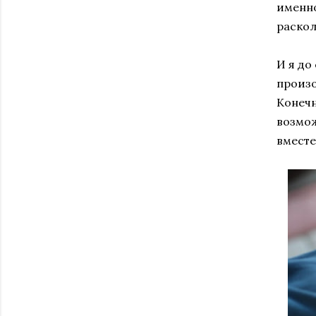
именно
раскол
И я до
произо
Конечн
возмож
вместе