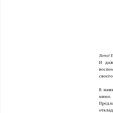
Лето! 
И даж
воспом
своего
В наши
мимо.
Предл
отклад