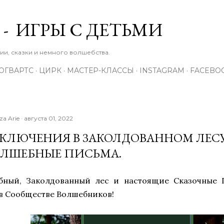
К основному контенту
 - ИГРЫ С ДЕТЬМИ
зии, сказки и немного волшебства.
ОГВАРТС
ЦИРК
МАСТЕР-КЛАССЫ
INSTAGRAM
FACEBO
iza Arie
августа 01, 2022
КЛЮЧЕНИЯ В ЗАКОЛДОВАННОМ ЛЕСУ
ОЛШЕБНЫЕ ПИСЬМА.
бный, Заколдованный лес и настоящие Сказочные 
в Сообществе Волшебников!