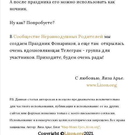
А после праздника его можно использовать как
ночник.
⠀
Ну как? Попробуете?
В
Сообществе Неравнодушных Родителей
мы
создаем Праздник Фонариков, а еще там открылась
очень вдохновляющая Телеграм - группа для
участников. Приходите, будем очень рады!
С любовью, Лиза Арье.
www.Lizon.org
P.S. Данная статья авторская и всецело предназначена исключительно
для частного использования, публикация и использование ее на других
сайтах или форумах возможна только с моего письменного согласия.
Использование в коммерческих целях категорически запрещено. Все права
защищены.
Автор: Лиза Арье. Б
лог
"Мир Моих Грез...lizon.org"
.
Copyright ©
Lizon.org
2021.