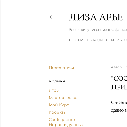
ЛИЗА АРЬЕ
Здесь живут игры, мечты, фанта
ОБО МНЕ
МОИ КНИГИ
Х
Поделиться
Автор:
Li
"СО
Ярлыки
ПРИ
игры
Мастер класс
С треп
Мой Курс
давно 
проекты
Сообщество
Неравнодушных