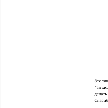
Это та
"Ты мо
делать 
Спасибо