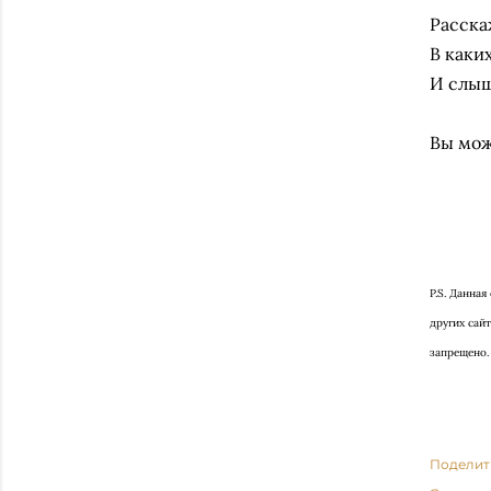
Расска
В каки
И слыш
⠀
Вы мож
P.S. Данна
других сай
запрещено.
Поделит