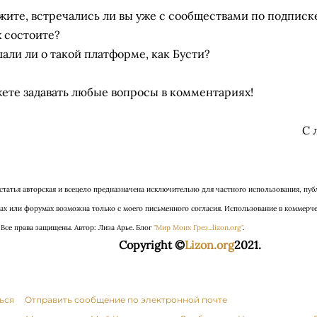
жите, встречались ли вы уже с сообществами по подписк
х состоите?
али ли о такой платформе, как Бусти?
ете задавать любые вопросы в комментариях!
С 
я статья авторская и всецело предназначена исключительно для частного использования, пуб
тах или форумах возможна только с моего письменного согласия. Использование в коммерче
 Все права защищены.
Автор: Лиза Арье. Б
лог
"Мир Моих Грез...lizon.org"
.
Copyright ©
Lizon.org
2021.
ься
Отправить сообщение по электронной почте