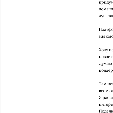
придум
домашн
душевн
Платф
мы смо
Хочу п
новое 
Думаю 
поддер
⠀
Там не
всем з
Я расс
интере
Поделю