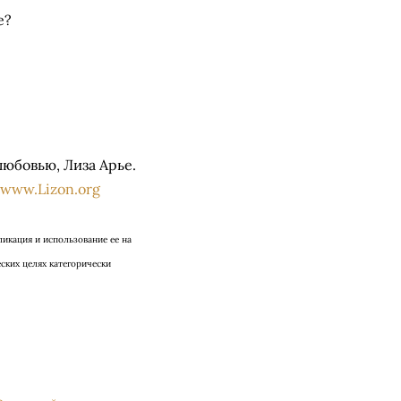
е?
любовью, Лиза Арье.
www.Lizon.org
ликация и использование ее на
ских целях категорически