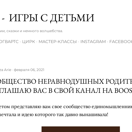
К основному контенту
 - ИГРЫ С ДЕТЬМИ
зии, сказки и немного волшебства.
ОГВАРТС
ЦИРК
МАСТЕР-КЛАССЫ
INSTAGRAM
FACEBOO
za Arie
февраля 06, 2021
ОБЩЕСТВО НЕРАВНОДУШНЫХ РОДИТЕЛ
ГЛАШАЮ ВАС В СВОЙ КАНАЛ НА BOO
етом представляю вам свое сообщество единомышленнико
мечтала и идею которого так давно вынашивала!