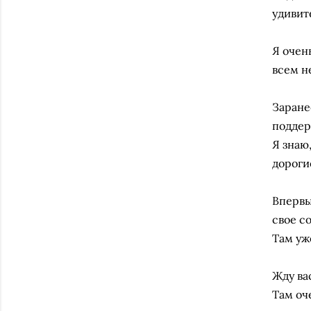
удивит
Я очен
всем н
⠀
Заране
поддер
Я знаю
дороги
⠀
Впервы
свое с
Там уж
⠀
Жду ва
Там оч