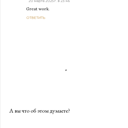
20 марта 2025 г. в 23:46
Great work.
ОТВЕТИТЬ
А вы что об этом думаете?
О
т