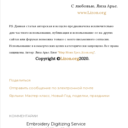
С любовью, Лиза Арье.
www.Lizon.org
P.S. Данная статья авторская и всецело предназначена исключительно
для частного использования, публикация и использование ее на других
сайтах или форумах возможна только с моего письменного согласия.
Использование в коммерческих целях категорически запрещено. Все права
защищены.
Автор: Лиза Арье. Б
лог
"Мир Моих Грез...lizon.org"
.
Copyright ©
Lizon.org
2020.
Поделиться
Отправить сообщение по электронной почте
Ярлыки:
Мастер класс
Новый Год
поделки
праздники
КОММЕНТАРИИ
Embroidery Digitizing Service