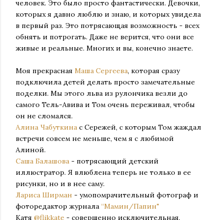
человек. Это было просто фантастически. Девочки,
которых я давно люблю и знаю, и которых увидела
в первый раз. Это потрясающая возможность - всех
обнять и потрогать. Даже не верится, что они все
живые и реальные. Многих и вы, конечно знаете.
Моя прекрасная
Маша Сергеева
, которая сразу
подключила детей делать просто замечательные
поделки. Мы этого льва из рулончика везли до
самого Тель-Авива и Том очень переживал, чтобы
он не сломался.
Алина Чабуткина
с Сережей, с которым Том жаждал
встречи совсем не меньше, чем я с любимой
Алиной.
Саша Балашова
- потрясающий детский
иллюстратор. Я влюблена теперь не только в ее
рисунки, но и в нее саму.
Лариса Ширман
- умопомрачительный фотограф и
фоторедактор журнала
“Мамин/Папин"
Катя
@flikkate
- совершенно исключительная,