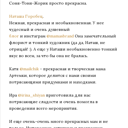
Соня-Тоня-Жорик просто прекрасна.
Наташа Горобец
.
Нежная, прекрасная и необыкновенная. У нее
чудесный и очень душевный
блог
и
инстаграм
@mamasbrand
Она замечательный
флорист и тонкий художник (да да, Наташ, не
отрицай! :). А еще у Наташи необыкновенно тонкий
вкус во всем, за что бы она не бралась.
Катя
@mailchik
- прекрасная и творческая мама
Артемки, которое делится с нами своими
потрясающими придумками и находками.
Ира
@irina_shiyan
приготовила для нас
потрясающие сладости и очень помогла в
проведении всего мероприятия.
И еще очень-очень много прекрасных мам и не
только. Интересных, активных и прекрасных.