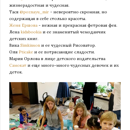
жизнерадостная и чудесная.
Тася
@poznayu_mir
- невероятно скромная, но
содержащая в себе столько красоты.
Женя Ершова
- нежная и прекрасная фетровая фея.
Лена
kidsbookia
и ее знаменитый чемоданчик
детских книг.
Вика
Simkinson
и ее чудесный Рисоватор.
Оля
Pticake
и ее потрясающие сладости.
Мария Орлова в лице детского издательства
Самокат
и еще много-много чудесных девочек и их
деток.