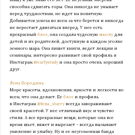
способна сдвигать горы. Она никогда не унывает
перед трудностями, не идет на попятную.
Добивается успеха во всем за что берется и никогда
не перестает двигаться вперед. У нее есть
прекрасный
блог
, она создала чудесную
школу
для
детей и их родителей, доступную в каждом уголке
земного шара. Она
пишет книги,
ведет лекции и
семинары, интересно развивает свой профиль в
Инстаграм
@earlystudy
и она просто очень хороший
друг.
Лена Бородина.
Море красоты, вдохновения, яркости и легкости во
всем, что она делает. Ее
блог
и профиль
в
Инстаграм
@lena_starry
всегда завораживают
своей красотой. У нее отличный вкус и чувство
стиля. А все прекрасные вещи, которые она все
время шьет, вяжет и вырезает - всегда вызывают
умиление и улыбку. Ну и ее неугомонная банда