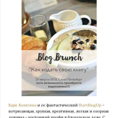
Варя Лалягина
и ее фантастический
StartBlogUp
-
потрясающая, хрупкая, креативная, легкая и озорная
девушка - настоящий профи в блогерском деле. С