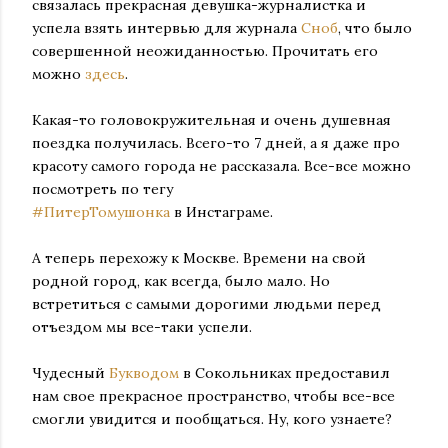
связалась прекрасная девушка-журналистка и
успела взять интервью для журнала
Сноб
, что было
совершенной неожиданностью. Прочитать его
можно
здесь
.
Какая-то головокружительная и очень душевная
поездка получилась. Всего-то 7 дней, а я даже про
красоту самого города не рассказала. Все-все можно
посмотреть по тегу
#ПитерТомушонка
в Инстаграме.
А теперь перехожу к Москве. Времени на свой
родной город, как всегда, было мало. Но
встретит
ь
ся с самыми дорогими людьми перед
отъездом мы все-таки успели.
Чудесный
Букводом
в Сокольниках предоставил
нам свое прекрасное пространство, чтобы все-все
смогли увидится и пообщаться. Ну, кого узнаете?