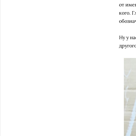
от име
кого. 
обозна
Ну у н
другог