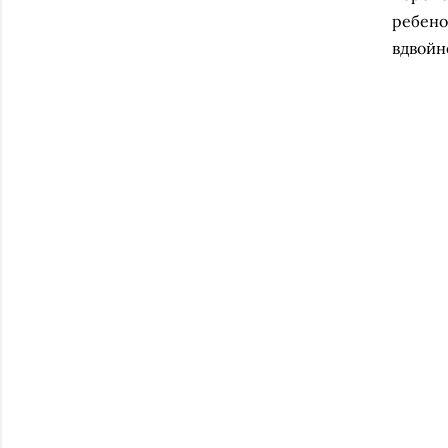
ребено
вдвойн