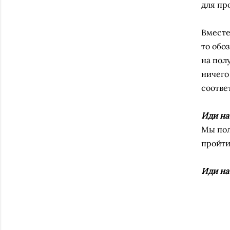
для пр
Вместе
то обо
на пол
ничего
соотве
Иди на 
Мы пол
пройти,
Иди на