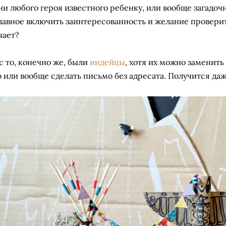
ни любого героя известного ребенку, или вообще загадоч
Главное включить заинтересованность и желание проверить
чает?
ас то, конечно же, были
индейцы
, хотя их можно заменить
о или вообще сделать письмо без адресата. Получится да