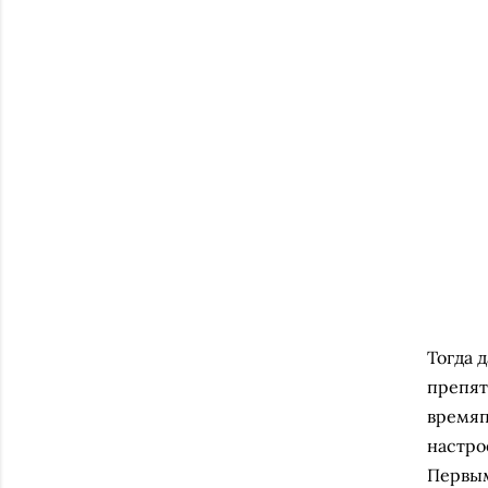
Тогда 
препят
времяп
настро
Первым