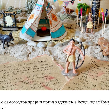
о с самого утра прерии принарядились, а Вождь ждал Том
м: