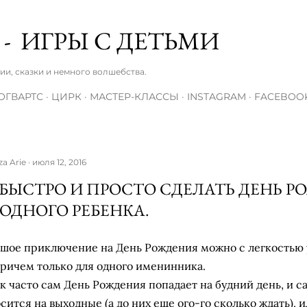
К основному контенту
 - ИГРЫ С ДЕТЬМИ
зии, сказки и немного волшебства.
ОГВАРТС
ЦИРК
МАСТЕР-КЛАССЫ
INSTAGRAM
FACEBOO
za Arie
июля 12, 2016
 БЫСТРО И ПРОСТО СДЕЛАТЬ ДЕНЬ 
 ОДНОГО РЕБЕНКА.
шое приключение на День Рождения можно с легкостью у
причем только для одного именинника.
ак часто сам День Рождения попадает на будний день, и с
сится на выходные (а до них еще ого-го сколько ждать), и