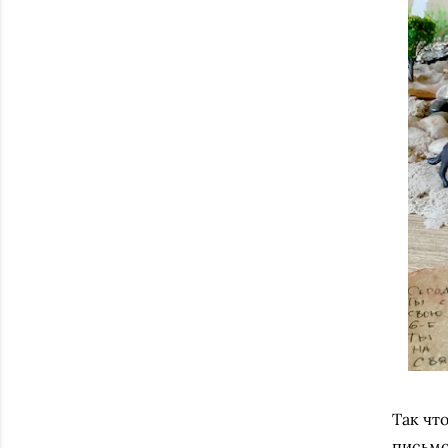
Так чт
письмо