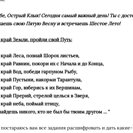
ебе, Острый Клык! Сегодня самый важный день! Ты с дос
аешь свою Пятую Весну и встречаешь Шестое Лето!
край Земли, пройди свой ​​Путь:
 край Леса, познай Шорох листьев,
 край Равнин, покори их с Начала и до Конца,
 край Вод, победи гарпуном Рыбу,
 край Пустыни, накорми Тарантула,
 край Гор, взберись к их Вершинам,
 край Прерий, стрелой целься в Зверя,
 край неба, поймай птицу,
айдешь никого, кто не был бы твоим другом ... "
 постараюсь вам все задания расшифровать и дать какие