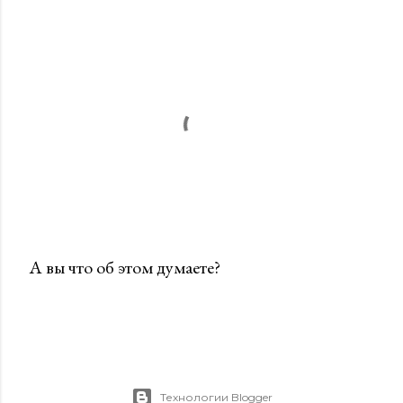
А вы что об этом думаете?
О
т
п
р
а
Технологии Blogger