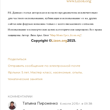
www.Lizon.org
P.S. Данная статья авторская и всецело предназначена исключительно
для частного использования, публикация и использование ее на других
сайтах или форумах возможна только с моего письменного согласия.
Использование в коммерческих целях категорически запрещено. Все права
защищены.
Автор: Лиза Арье. Б
лог
"Мир Моих Грез...lizon.org"
.
Copyright ©
Lizon.org
2015.
Поделиться
Отправить сообщение по электронной почте
Ярлыки:
5 лет
Мастер класс
насекомые
опыты
тематические занятия
КОММЕНТАРИИ
Татьяна Пироженко
6 июля 2015 г. в 09:38