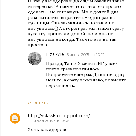
О, как у вас здорово! Да еще и бабочка такая
интересная! А насчет того, что это просто
сделать - не соглашусь. Мы с дочкой два
раза пытались вырастить - один раз из
гусеницы. Она закуклилась но так и не
вылупилась((( А второй раз мы нашли сразу
куколку, принесли домой, но и она не
вылупилась никогда. Так что это не так
просто :)
Liza Arie
6 июля 2015 г. в 10:12
Правда, Тань? У меня в ИГ у всех
почти сразу получилось.
Попробуйте еще раз. Да вы не одну
несите, а сразу несколько, повысите
вероятность.
ОТВЕТИТЬ
http://yulawka.blogspot.com/
6 июля 2015 г. в 10:38
Ух ты как здорово