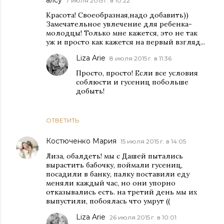
алсу
7 июля 2015 г. в 10:22
Красота! Своеобразная,надо добавить))
Замечательное увлечение для ребенка-
молодцы! Только мне кажется, это не так
уж и просто как кажется на первый взгляд...
Liza Arie
8 июля 2015 г. в 11:36
Просто, просто! Если все условия
соблюсти и гусениц побольше
добыть!
ОТВЕТИТЬ
Костюченко Мария
15 июля 2015 г. в 14:05
Лиза, обалдеть! мы с Дашей пытались
вырастить бабочку, поймали гусениц,
посадили в банку, палку поставили еду
меняли каждый час, но они упорно
отказывались есть. на третий день мы их
выпустили, побоялась что умрут ((
Liza Arie
26 июля 2015 г. в 10:01