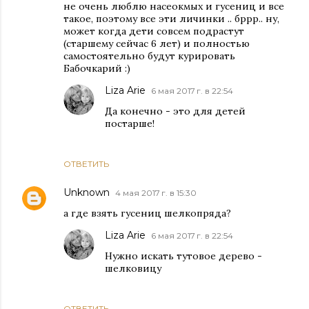
не очень люблю насеокмых и гусениц и все
такое, поэтому все эти личинки .. бррр.. ну,
может когда дети совсем подрастут
(старшему сейчас 6 лет) и полностью
самостоятельно будут курировать
Бабочкарий :)
Liza Arie
6 мая 2017 г. в 22:54
Да конечно - это для детей
постарше!
ОТВЕТИТЬ
Unknown
4 мая 2017 г. в 15:30
а где взять гусениц шелкопряда?
Liza Arie
6 мая 2017 г. в 22:54
Нужно искать тутовое дерево -
шелковицу
ОТВЕТИТЬ