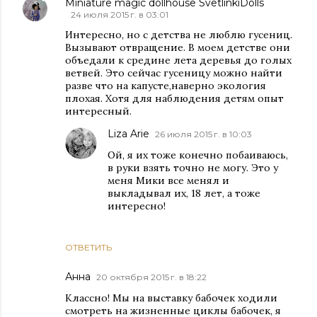
Miniature magic dollhouse SvetlinkiDolls
24 июля 2015 г. в 03:01
Интересно, но с детства не люблю гусениц.
Вызывают отвращение. В моем детстве они
объедали к средине лета деревья до голых
ветвей. Это сейчас гусеницу можно найти
разве что на капусте,наверно экология
плохая. Хотя для наблюдения детям опыт
интересный.
Liza Arie
26 июля 2015 г. в 10:03
Ой, я их тоже конечно побаиваюсь,
в руки взять точно не могу. Это у
меня Мики все менял и
выкладывал их, 18 лет, а тоже
интересно!
ОТВЕТИТЬ
Анна
20 октября 2015 г. в 18:22
Классно! Мы на выставку бабочек ходили
смотреть на жизненные циклы бабочек, я