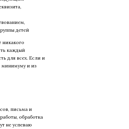
еквизита,
твованием,
группы детей
ет никакого
ить каждый
ть для всех. Если и
по минимуму и из
сов, письма и
 работы, обработка
ут не успеваю