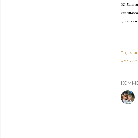
P.S. Данна
использова
целях кате
Поделит
Ярлыки:
КОММ