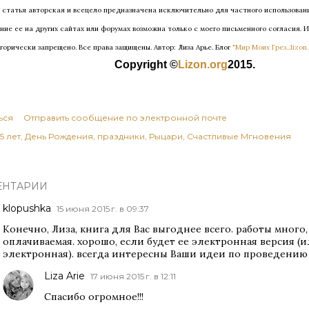
я статья авторская и всецело предназначена исключительно для частного использован
ние ее на других сайтах или форумах возможна только с моего письменного согласия. 
горически запрещено. Все права защищены.
Автор: Лиза Арье. Б
лог
"Мир Моих Грез...lizon.
Copyright ©
Lizon.org
2015.
ься
Отправить сообщение по электронной почте
5 лет
День Рождения
праздники
Рыцари
Счастливые Мгновения
ЕНТАРИИ
klopushka
15 июня 2015 г. в 09:37
Конечно, Лиза, книга для Вас выгоднее всего. работы много,
оплачиваемая. хорошо, если будет ее электронная версия (и
электронная). всегда интересны Ваши идеи по проведению
Liza Arie
17 июня 2015 г. в 12:11
Спасибо огромное!!!