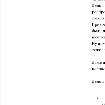
Дело в
распре
того, 
Приход
были п
ничто 
Ну и, 
тяжело
Даже н
посове
Дело в
-
и