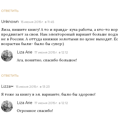
ОТВЕТИТЬ
Unknown
15 июня 2015 г. в 11:45
Лиза, пишите книгу! А то и правда- куча работы, а кто-то во
продвигает за свои. Нам электороный вариант больше подхо
не в России. А оттуда книжки золотыми по цене выходят. Е
возрастам были- было бы супер:)
Liza Arie
17 июня 2015 г. в 12:12
Ага, понятно, спасибо большое!
ОТВЕТИТЬ
Lizza✂
15 июня 2015 г. в 13:23
Я тоже за книгу в эл. варианте, было бы здорово!
Liza Arie
17 июня 2015 г. в 12:12
Огромное спасибо!