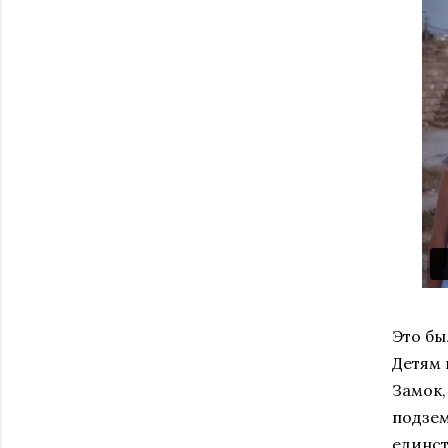
Это бы
Детям 
Замок,
подзем
единст