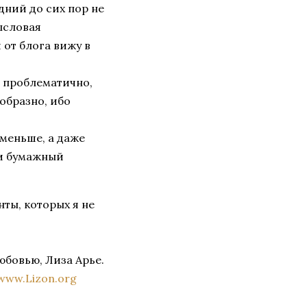
дний до сих пор не
ысловая
 от блога вижу в
и проблематично,
ообразно, ибо
 меньше, а даже
 и бумажный
ты, которых я не
юбовью, Лиза Арье.
www.Lizon.org