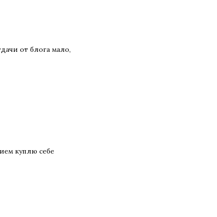
тдачи от блога мало,
вием куплю себе