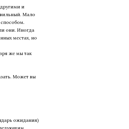
 другими и
авильный. Мало
 способом.
ли они. Иногда
нных местах, но
зря же мы так
азать. Может вы
ндарь ожидания)
оследующим