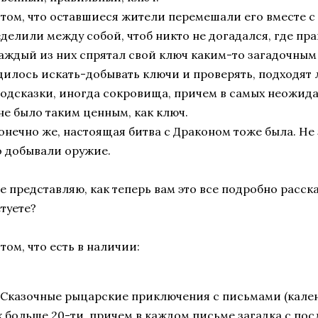
 том, что оставшиеся жители перемешали его вместе с
делили между собой, чтоб никто не догадался, где пр
каждый из них спрятал свой ключ каким-то загадочным
илось искать-добывать ключи и проверять, подходят 
одсказки, иногда сокровища, причем в самых неожида
не было таким ценным, как ключ.
конечно же, настоящая битва с Драконом тоже была. Не 
 добывали оружие.
е представляю, как теперь вам это все подробно расск
туете?
 том, что есть в наличии:
 Сказочные рыцарские приключения с письмами (кале
х больше 20-ти, причем в каждом письме загадка с п