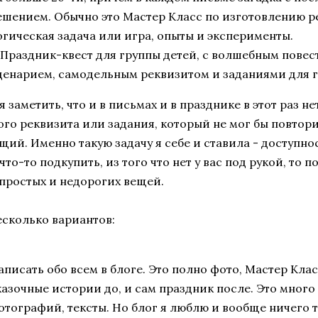
ешением. Обычно это Мастер Класс по изготовлению р
огическая задача или игра, опыты и эксперименты.
 Праздник-квест для группы детей, с волшебным повес
ценарием, самодельным реквизитом и заданиями для 
я заметить, что и в письмах и в празднике в этот раз н
го реквизита или задания, который не мог бы повтор
ий. Именно такую задачу я себе и ставила - доступнос
что-то подкупить, из того что нет у вас под рукой, то 
простых и недорогих вещей.
есколько вариантов:
аписать обо всем в блоге. Это полно фото, Мастер Клас
казочные истории до, и сам праздник после. Это много
отографий, тексты. Но блог я люблю и вообще ничего т