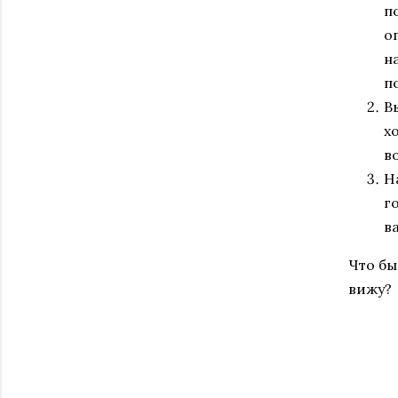
п
о
н
п
В
х
в
Н
г
в
Что бы
вижу?