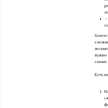
р
л
-
с
Хочетс
сложно
желающ
нужно 
самых 
Есть н
Н
с
ф