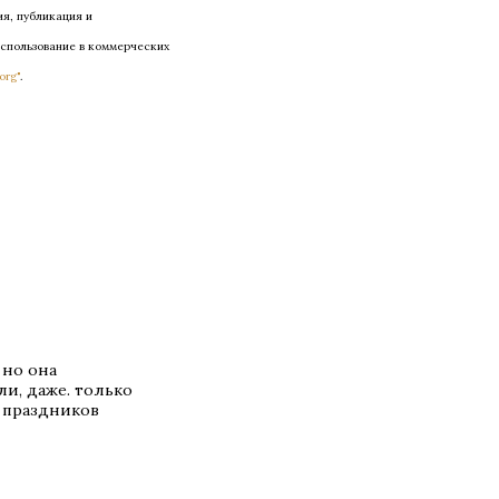
ия, публикация и
Использование в коммерческих
org"
.
 но она
ли, даже. только
 праздников