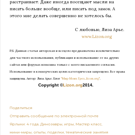
расстраивает. Даже иногда посещают мысли на
писать больше вообще, или писать под замок. А
этого мне делать совершенно не хотелось бы.
С любовью, Лиза Арье.
www.Lizon.org
P.S. Данная статья авторская и всецело предназначена исключительно
для частного использования, публикация и использование ее на других
сайтах или форумах возможна только с моего письменного согласия.
Использование в коммерческих целях категорически запрещено. Все права
защищены.
Автор: Лиза Арье. Б
лог
"Мир Моих Грез...lizon.org"
.
Copyright ©
Lizon.org
2014.
Поделиться
Отправить сообщение по электронной почте
Ярлыки:
4 года
Динозавры
игры
Мастер класс
мини-миры
опыты
поделки
тематические занятия