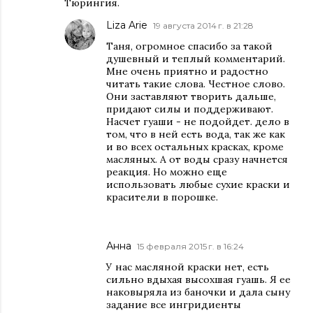
Тюрингия.
Liza Arie
19 августа 2014 г. в 21:28
Таня, огромное спасибо за такой
душевный и теплый комментарий.
Мне очень приятно и радостно
читать такие слова. Честное слово.
Они заставляют творить дальше,
придают силы и поддерживают.
Насчет гуаши - не подойдет. дело в
том, что в ней есть вода, так же как
и во всех остальных красках, кроме
масляных. А от воды сразу начнется
реакция. Но можно еще
использовать любые сухие краски и
красители в порошке.
Анна
15 февраля 2015 г. в 16:24
У нас масляной краски нет, есть
сильно вдыхая высохшая гуашь. Я ее
наковыряла из баночки и дала сыну
задание все ингридиенты