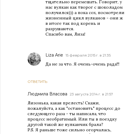
тщательно перемешать. Говорит, у
нас вулкан как творог с шоколадом
получился))) а пока сох, посмотрели
жизненный цикл вулканов - они ж
в итоге так под корень и
разрушаются.
Спасибо вам, Лиза!
Liza Arie
15 февраля 2015 г. в 21:35
Да не за что. Я очень-очень рада!!!
ОТВЕТИТЬ
Людмила Власова
23 августа 2014 г. в 21:57
Лизонька, какая прелесть! Скажи,
пожалуйста, а как "остановить" процесс до
следующего раза - ты написала, что
процесс необратимый. Или ты в поездку
другой такой же вулканчик брала?
P.S. Я раньше тоже сильно огорчалась,