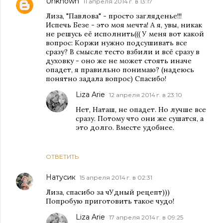
Unknown
11 апреля 2014 г. в 13:17
Лиза, "Павлова" - просто загляденье!!!
Испечь Безе - это моя мечта! А я, увы, никак
не решусь её исполнить((( У меня вот какой
вопрос: Коржи нужно подсушивать все
сразу? В смысле тесто взбили и всё сразу в
духовку - оно же не может стоять иначе
опадет, я правильно понимаю? (надеюсь
понятно задала вопрос) Спасибо!
Liza Arie
12 апреля 2014 г. в 23:10
Нет, Наташ, не опадет. Но лучше все
сразу. Потому что они же сушатся, а
это долго. Вместе удобнее.
ОТВЕТИТЬ
Натусик
15 апреля 2014 г. в 02:31
Лиза, спасибо за чУдный рецепт)))
Попробую приготовить такое чудо!
Liza Arie
17 апреля 2014 г. в 09:25