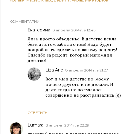
Ярлыки:
Мастер класс
рецепты
украшение тортов
КОММЕНТАРИИ
Екатерина
8 апреля 2014 г. в 12:46
Лиза, просто объеденье! В детстве пекла
безе, а потом забыла о нем! Надо будет
попробовать сделать по вашему рецепту!
Спасибо за рецепт, который напомнил
детство!
Liza Arie
8 апреля 2014 г. в 21:27
Вот и мы в детстве по-моему
ничего другого и не делали. И
даже когда не получалось
совершенно не расстраивались :)))
ОТВЕТИТЬ
Lumara
8 апреля 2014 г. в 22:29
красота :) помню, в детстве у мамы только