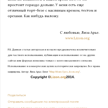
простоит гораздо дольше. У меня есть еще
отличный торт-безе с масляным кремом, тестом и
орехами. Как нибудь выложу.
С любовью, Лиза Арье.
www.Lizon.org
P.S. Данная статья авторская и всецело предназначена исключительно
для частного использования, публикация и использование ее на других
сайтах или форумах возможна только с моего письменного согласия.
Использование в коммерческих целях категорически запрещено. Все права
защищены.
Автор: Лиза Арье. Б
лог
"Мир Моих Грез...lizon.org"
.
Copyright ©
Lizon.org
2014.
Поделиться
Отправить сообщение по электронной почте