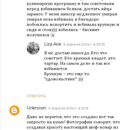
кулинарную программу и там советовали
перед взбиванием белков, достать яйца
заранее. У меня миксер медленное умирал
умирал пока взбивала, в блендере
побоялась испортить и всбивала вручную и
сидя и стоя)))) взбились - бисквит
получился :))
Liza Arie
9 апреля 2014 г. в 09:15
Я не достаю никогда. Кто что
советует. Кто крахмал кладет, кто
тартар. На самом деле и так все
взбивается.
Вручную - это еще то
"удовольствие" :)))
ОТВЕТИТЬ
Unknown
9 апреля 2014 г. в 12:13
Даже не верится, что это создано вот так
запросто на кухне! Фотография говорит, что
создавал красоту настоящий шеф-повар из