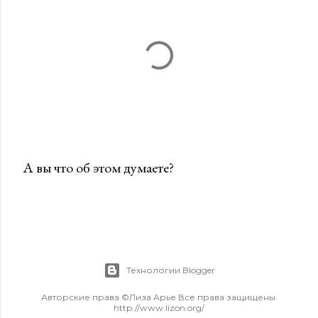
А вы что об этом думаете?
О
т
п
р
а
Технологии Blogger
в
и
Авторские права ©Лиза Арье Все права защищены.
http://www.lizon.org/
т