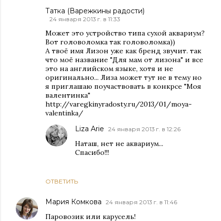
Татка (Варежкины радости)
24 января 2013 г. в 11:33
Может это устройство типа сухой аквариум?
Вот головоломка так головоломка))
А твоё имя Лизон уже как бренд звучит. так
что моё название "Для мам от лизона" и все
это на английском языке, хотя и не
оригинально... Лиза может тут не в тему но
я приглашаю поучаствовать в конкрсе "Моя
валентинка"
http://varegkinyradosty.ru/2013/01/moya-
valentinka/
Liza Arie
24 января 2013 г. в 12:26
Наташ, нет не аквариум...
Спасибо!!!
ОТВЕТИТЬ
Мария Комкова
24 января 2013 г. в 11:46
Паровозик или карусель!