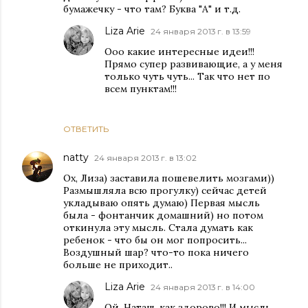
бумажечку - что там? Буква "А" и т.д.
Liza Arie
24 января 2013 г. в 13:59
Ооо какие интересные идеи!!!
Прямо супер развивающие, а у меня
только чуть чуть... Так что нет по
всем пунктам!!!
ОТВЕТИТЬ
natty
24 января 2013 г. в 13:02
Ох, Лиза) заставила пошевелить мозгами))
Размышляла всю прогулку) сейчас детей
укладываю опять думаю) Первая мысль
была - фонтанчик домашний) но потом
откинула эту мысль. Стала думать как
ребенок - что бы он мог попросить...
Воздушный шар? что-то пока ничего
больше не приходит..
Liza Arie
24 января 2013 г. в 14:00
Ой, Наташ, как здорово!!! И мысль