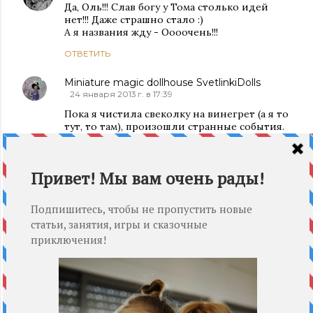
Да, Оль!!! Слав богу у Тома столько идей
нет!!! Даже страшно стало :)
А я названия жду - Оооочень!!!
ОТВЕТИТЬ
Miniature magic dollhouse SvetlinkiDolls
24 января 2013 г. в 17:39
Пока я чистила свеколку на винегрет (а я то
тут, то там), произошли странные события.
Я угадала. Ничего себе, а день так скучно
начинался. Лизочка, спасибо за сюрприз. И
повеселилась заодно. Помог как всегда
принцип – отключи сознание и лови образ,
что идет в голову. Жаль не смогла хорошо
настроится, может больше бы отгадала.
Теперь не терпится посмотреть, что же это
будет за чудо домик по заказу Тома.
Liza Arie
24 января 2013 г. в 17:44
Вот видишь какая молодец!!! А я уже
всю квартиру пропылесосила и