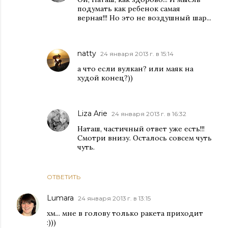
подумать как ребенок самая
верная!!! Но это не воздушный шар...
natty
24 января 2013 г. в 15:14
а что если вулкан? или маяк на
худой конец?))
Liza Arie
24 января 2013 г. в 16:32
Наташ, частичный ответ уже есть!!!
Смотри внизу. Осталось совсем чуть
чуть.
ОТВЕТИТЬ
Lumara
24 января 2013 г. в 13:15
хм... мне в голову только ракета приходит
:)))