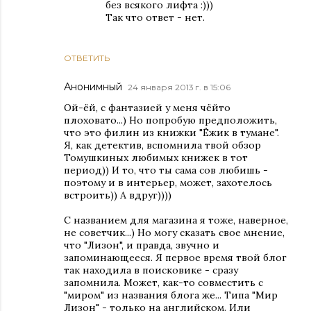
без всякого лифта :)))
Так что ответ - нет.
ОТВЕТИТЬ
Анонимный
24 января 2013 г. в 15:06
Ой-ёй, с фантазией у меня чёйто
плоховато...) Но попробую предположить,
что это филин из книжки "Ёжик в тумане".
Я, как детектив, вспомнила твой обзор
Томушкиных любимых книжек в тот
период)) И то, что ты сама сов любишь -
поэтому и в интерьер, может, захотелось
встроить)) А вдруг))))
С названием для магазина я тоже, наверное,
не советчик...) Но могу сказать свое мнение,
что "Лизон", и правда, звучно и
запоминающееся. Я первое время твой блог
так находила в поисковике - сразу
запомнила. Может, как-то совместить с
"миром" из названия блога же... Типа "Мир
Лизон" - только на английском. Или