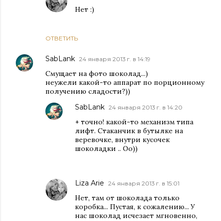
Нет :)
ОТВЕТИТЬ
SabLank
24 января 2013 г. в 14:19
Смущает на фото шоколад...)
неужели какой-то аппарат по порционному
получению сладости?))
SabLank
24 января 2013 г. в 14:20
+ точно! какой-то механизм типа
лифт. Стаканчик в бутылке на
веревочке, внутри кусочек
шоколадки .. Оо))
Liza Arie
24 января 2013 г. в 15:01
Нет, там от шоколада только
коробка... Пустая, к сожалению... У
нас шоколад исчезает мгновенно,