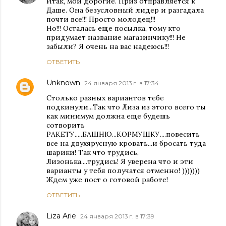
Итак, мои дорогие. Приз отправляется к
Даше. Она безусловный лидер и разгадала
почти все!!! Просто молодец!!!
Но!!! Осталась еще посылка, тому кто
придумает название магазинчику!!! Не
забыли? Я очень на вас надеюсь!!!
ОТВЕТИТЬ
Unknown
24 января 2013 г. в 17:34
Столько разных вариантов тебе
подкинули...Так что Лиза из этого всего ты
как минимум должна еще будешь
сотворить
РАКЕТУ.....БАШНЮ...КОРМУШКУ....повесить
все на двухярусную кровать...и бросать туда
шарики! Так что трудись,
Лизонька....трудись! Я уверена что и эти
варианты у тебя получатся отменно! )))))))
Ждем уже пост о готовой работе!
ОТВЕТИТЬ
Liza Arie
24 января 2013 г. в 17:39