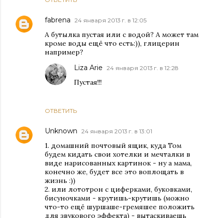
fabrena
24 января 2013 г. в 12:05
А бутылка пустая или с водой? А может там
кроме воды ещё что есть:)), глицерин
например?
Liza Arie
24 января 2013 г. в 12:28
Пустая!!!
ОТВЕТИТЬ
Unknown
24 января 2013 г. в 13:01
1. домашний почтовый ящик, куда Том
будем кидать свои хотелки и мечталки в
виде нарисованных картинок - ну а мама,
конечно же, будет все это воплощать в
жизнь :))
2. или лототрон с циферками, буковками,
бисуночками - крутишь-крутишь (можно
что-то ещё шуршаше-гремяшее положить
для звукового эффекта) - вытаскиваешь