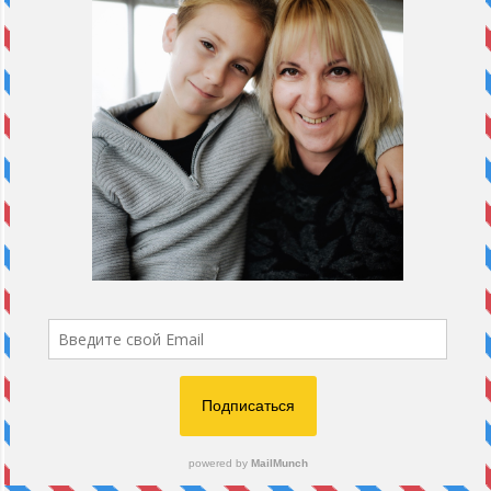
полы помыла. И настроение
отменное - тоже повеселилась.
Надеюсь остальные участники
тоже. Такая богатая у всех фантазия,
просто чудо. Но ты, конечно, вне
конкуренции. Можно на ты? Адрес
жду.
Может еще и название придумаешь
и получишь сразу две посылки :)
Miniature magic dollhouse
SvetlinkiDolls
24 января 2013 г. в 18:21
Лизонька, конечно можно на ты.
Отправила свои данные на
почтовый ящик gmail.com
ОТВЕТИТЬ
Unknown
24 января 2013 г. в 17:40
Я сегодня думала...забивала разные идеи в