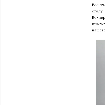
Все, ч
столу.
Во-пер
ответс
нашего