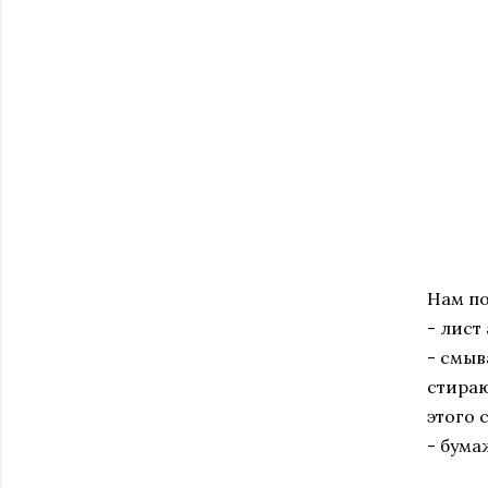
Нам по
- лист
- смыв
стираю
этого с
- бума