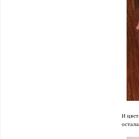
И цвет
остала