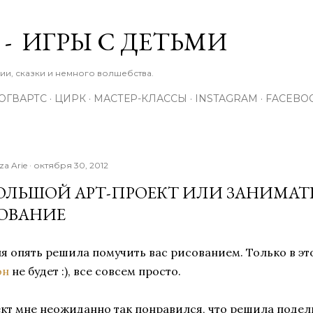
К основному контенту
 - ИГРЫ С ДЕТЬМИ
зии, сказки и немного волшебства.
ОГВАРТС
ЦИРК
МАСТЕР-КЛАССЫ
INSTAGRAM
FACEBO
iza Arie
октября 30, 2012
ОЛЬШОЙ АРТ-ПРОЕКТ ИЛИ ЗАНИМАТ
ОВАНИЕ
я опять решила помучить вас рисованием. Только в эт
он
не будет :), все совсем просто.
кт мне неожиданно так понравился, что решила подели