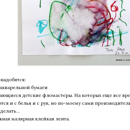
надобятся:
 акварельной бумаги
ающиеся детские фломастеры. На которых еще все вре
тся и с белья и с рук, но по-моему сами производител
делать...
жная малярная клейкая лента.