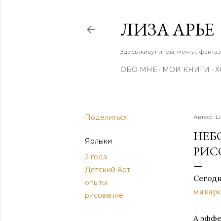
ЛИЗА АРЬЕ
Здесь живут игры, мечты, фанта
ОБО МНЕ
МОИ КНИГИ
Х
Поделиться
Автор:
L
НЕБ
Ярлыки
РИС
2 года
Детский Арт
Сегодн
опыты
макар
рисование
А эффе