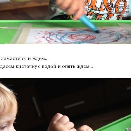
ломастеры и ждем...
даеем кисточку с водой и опять ждем...