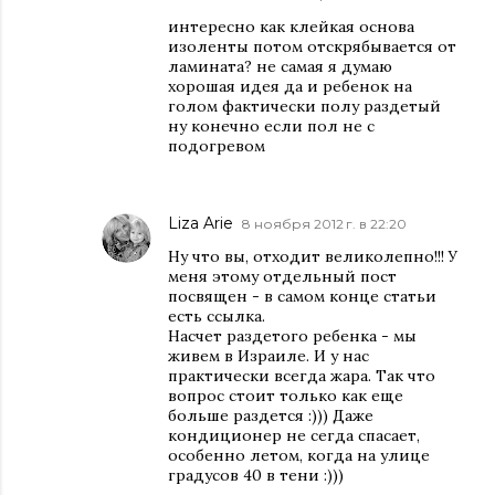
интересно как клейкая основа
изоленты потом отскрябывается от
ламината? не самая я думаю
хорошая идея да и ребенок на
голом фактически полу раздетый
ну конечно если пол не с
подогревом
Liza Arie
8 ноября 2012 г. в 22:20
Ну что вы, отходит великолепно!!! У
меня этому отдельный пост
посвящен - в самом конце статьи
есть ссылка.
Насчет раздетого ребенка - мы
живем в Израиле. И у нас
практически всегда жара. Так что
вопрос стоит только как еще
больше раздется :))) Даже
кондиционер не сегда спасает,
особенно летом, когда на улице
градусов 40 в тени :)))