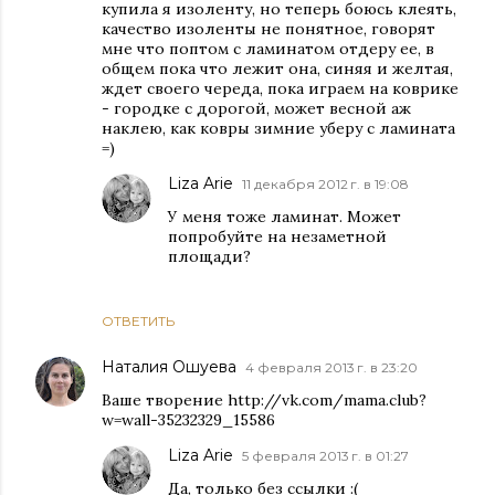
купила я изоленту, но теперь боюсь клеять,
качество изоленты не понятное, говорят
мне что поптом с ламинатом отдеру ее, в
общем пока что лежит она, синяя и желтая,
ждет своего череда, пока играем на коврике
- городке с дорогой, может весной аж
наклею, как ковры зимние уберу с ламината
=)
Liza Arie
11 декабря 2012 г. в 19:08
У меня тоже ламинат. Может
попробуйте на незаметной
площади?
ОТВЕТИТЬ
Наталия Ошуева
4 февраля 2013 г. в 23:20
Ваше творение http://vk.com/mama.club?
w=wall-35232329_15586
Liza Arie
5 февраля 2013 г. в 01:27
Да, только без ссылки :(