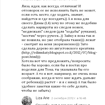
Лиза, идея, как всегда, отличная! И
отговорок ее не исполнить быть не может,
если есть место, где ходить, значит,
найдется и где поездить)) А я пока для
своего Димы (1,4) хочу по этому же подобию
сделать маршруты из следов ножек,
"медвежьих" следов (для "ходьбы" ручками),
"мостик" через ручеек...)) Зайку я пока так и
не пошила, но уже отобрала ткани))) лежат
- смотрят на меня укоризненно))) Зато
сделала дерево из августовского креатива
(http://edimskaty.blogspot.co.il/2012/07/blog-
post.html)))
Хотела вот что предложить/попросить:
было бы хорошо, если бы в постах про
поделки для Тома, ты указывала бы его
возраст. А то я вот, например, не очень пока
соображаю, когда и чего мне ждать дальше
от ребенка))) растет - и я с ним)) А так было
удобнее заметки какие-то себе делать,
чтобы не забыть)
Liza Arie
2 октября 2012 г. в 16:48
Спасибо, вот я как раз об этом и