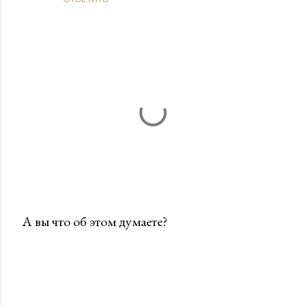
А вы что об этом думаете?
О
т
п
р