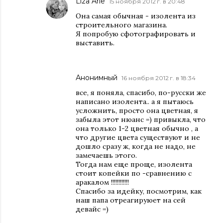
Liza Arie
15 ноября 2012 г. в 20:48
Она самая обычная - изолента из
строительного магазина.
Я попробую сфотографировать и
выставить.
Анонимный
16 ноября 2012 г. в 18:34
все, я поняла, спасибо, по-русски же
написано изолента.. а я пытаюсь
усложнить, просто она цветная, я
забыла этот нюанс =) привыкла, что
она только 1-2 цветная обычно , а
что другие цвета существуют и не
дошло сразу ж, когда не надо, не
замечаешь этого.
Тогда нам еще проще, изолента
стоит копейки по -сравнению с
аракалом !!!!!!!!!!!!
Спасибо за идейку, посмотрим, как
наш папа отреагируюет на сей
девайс =)