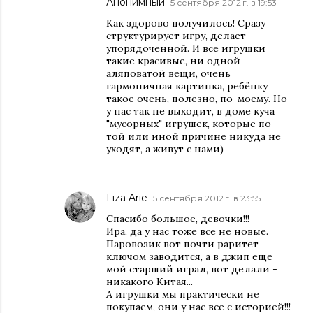
Анонимный
5 сентября 2012 г. в 19:53
Как здорово получилось! Сразу
структурирует игру, делает
упорядоченной. И все игрушки
такие красивые, ни одной
аляповатой вещи, очень
гармоничная картинка, ребёнку
такое очень, полезно, по-моему. Но
у нас так не выходит, в доме куча
"мусорных" игрушек, которые по
той или иной причине никуда не
уходят, а живут с нами)
Liza Arie
5 сентября 2012 г. в 23:55
Спасибо большое, девочки!!!
Ира, да у нас тоже все не новые.
Паровозик вот почти раритет
ключом заводится, а в джип еще
мой старший играл, вот делали -
никакого Китая...
А игрушки мы практически не
покупаем, они у нас все с историей!!!