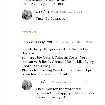
http://wp.me/s2FlPA-499
Liza Arie
9 сентября 2012 г. в 14:17
Спасибо большое!!!
ОТВЕТИТЬ
Seo Company India
12 сентября 2012 г. в 09:45
So cute baby....Gorgeous little fellow & I love
this Post
So incredible Cute & Colorful Posts....Very
Innovative & Really Great.....I Really Like Every
Photo in this Blog....
Thanks for Sharing Wonderful Photos......I got
some Idea for my kids...Thanks
Liza Arie
12 сентября 2012 г. в 22:46
Thank you for the wonderful
comment!! I'm happy you liked my site.
Please come again!!