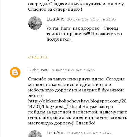
очереди. Озадачила мужа купить изоленту.
Спасибо за супер-идею !
Liza Arie
20 октября 2013 г. в 23:28
Ух ты, Кать, как здорово!!! Твоим
точно понравится!!! Покажите что
получится!!!
ОТВЕТИТЬ
Unknown
17 января 2014 г. в 14:55
Спасибо за такую шикарную идею! Сегодня
мы воспользовались и сделали свою
небольшую дорогу из малярной бумажной
ленты
http://oleksenkolipchevskaya.blogspot.com/20
14/01/blog-post_17.html Но уже завтра
пойдем за цветной изолентой, нашему папе
очень понравилась идея и он хочет сделать
настоящую дорогу=)! Спасибо!
Liza Arie
17 января 2014 г. в 21:42