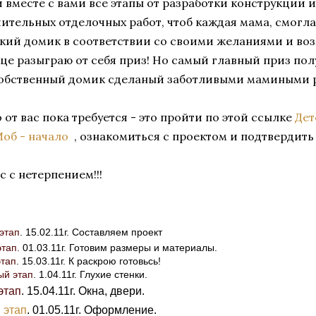
 вместе с вами все этапы от разработки конструкции и
ительных отделочных работ, чтоб каждая мама, смогла
кий домик в соответствии со своими желаниями и во
нце разыграю от себя приз! Но самый главный приз пол
собственный домик сделаный заботливыми мамиными 
о от вас пока требуется - это пройти по этой ссылке
Дет
об - начало
, ознакомиться с проектом и подтвердить
с с нетерпением!!!
этап
. 15.02.11г. Составляем проект
тап.
01.03.11г. Готовим размеры и материалы.
этап
. 15.03.11г. К раскрою готовьсь!
ый этап
. 1.04.11г. Глухие стенки.
этап
. 15.04.11г. Окна, двери.
 этап
. 01.05.11г. Оформление.