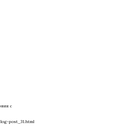
овия с
log-post_31.html