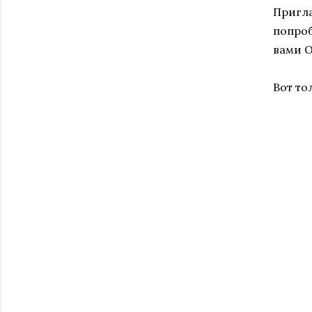
Пригла
попроб
вами О
Вот то