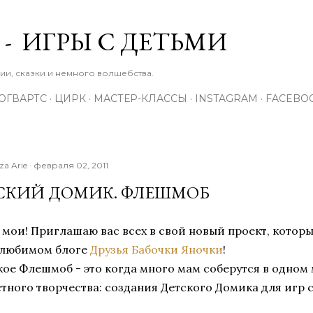
К основному контенту
 - ИГРЫ С ДЕТЬМИ
зии, сказки и немного волшебства.
ОГВАРТС
ЦИРК
МАСТЕР-КЛАССЫ
INSTAGRAM
FACEBO
iza Arie
февраля 02, 2011
СКИЙ ДОМИК. ФЛЕШМОБ
 мои! Приглашаю вас всех в свой новый проект, которы
 любимом блоге
Друзья Бабочки Яночки
!
кое Флешмоб - это когда много мам соберутся в одном 
тного творчества: создания Детского Домика для игр с