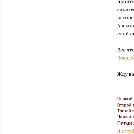
пройти
заключ
авторс
А в ко
свой 
Все чт
ФлешМ
Жду ва
Первый 
Второй э
Третий 
Четверт
Пятый 
Шестой