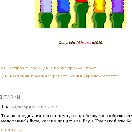
Copyright ©
Lizon.org
2010.
ься
Отправить сообщение по электронной почте
День Рождения
праздники
рецепты
семья
украшение тортов
ЕНТАРИИ
Tina
3 декабря 2010 г. в 20:58
Только когда увидела спичичную коробочку, то сообразила 
маленький)) Лиза, класно придумала! Вау, а Том такой уже б
ОТВЕТИТЬ