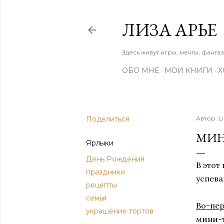
ЛИЗА АРЬЕ
Здесь живут игры, мечты, фанта
ОБО МНЕ
МОИ КНИГИ
Х
Поделиться
Автор:
L
МИН
Ярлыки
День Рождения
В этот
праздники
успев
рецепты
семья
Во-пе
украшение тортов
мини-т