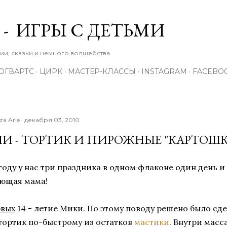
К основному контенту
 - ИГРЫ С ДЕТЬМИ
зии, сказки и немного волшебства.
ОГВАРТС
ЦИРК
МАСТЕР-КЛАССЫ
INSTAGRAM
FACEBO
iza Arie
декабря 03, 2010
И - ТОРТИК И ПИРОЖНЫЕ "КАРТОШК
 году у нас три праздника в
одном флаконе
один день и
ающая мама!
рвых
14 - летие Мики. По этому поводу решено было с
ортик по-быстрому из остатков
мастики
. Внутри мас