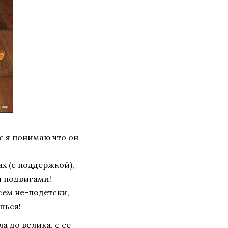
ас я понимаю что он
ах (с поддержкой),
и подвигами!
сем не-подетски,
шься!
а до велика, с ее