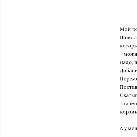
Мой ре
Шокола
которы
- можн
надо, 
Добави
Переме
Постав
Скатыв
толчен
корзин
А у мен