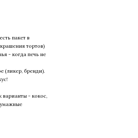
есть пакет в
украшения тортов)
я - когда печь не
 (ликер, бренди).
ус!
к варианты - кокос,
 бумажные