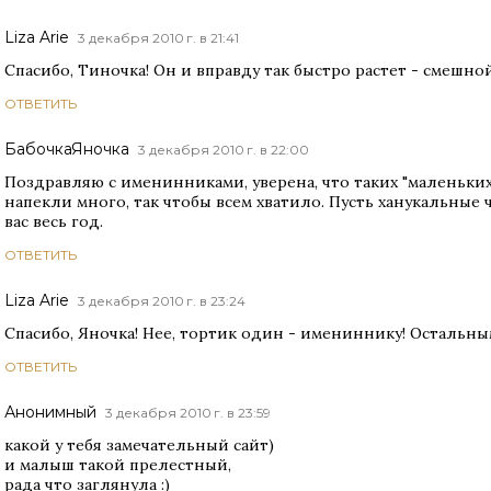
Liza Arie
3 декабря 2010 г. в 21:41
Спасибо, Тиночка! Он и вправду так быстро растет - смешно
ОТВЕТИТЬ
БабочкаЯночка
3 декабря 2010 г. в 22:00
Поздравляю с именинниками, уверена, что таких "маленьких
напекли много, так чтобы всем хватило. Пусть ханукальные
вас весь год.
ОТВЕТИТЬ
Liza Arie
3 декабря 2010 г. в 23:24
Спасибо, Яночка! Нее, тортик один - имениннику! Остальн
ОТВЕТИТЬ
Анонимный
3 декабря 2010 г. в 23:59
какой у тебя замечательный сайт)
и малыш такой прелестный,
рада что заглянула :)