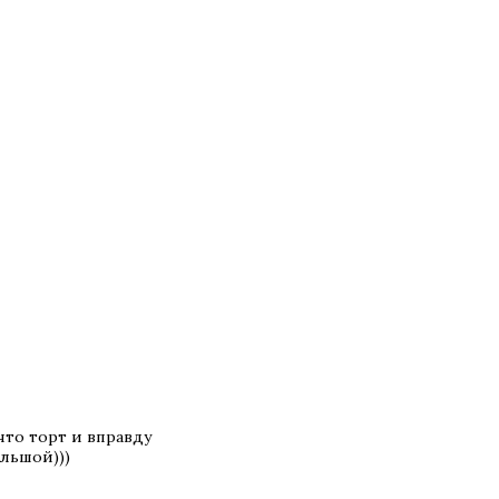
что торт и вправду
ольшой)))