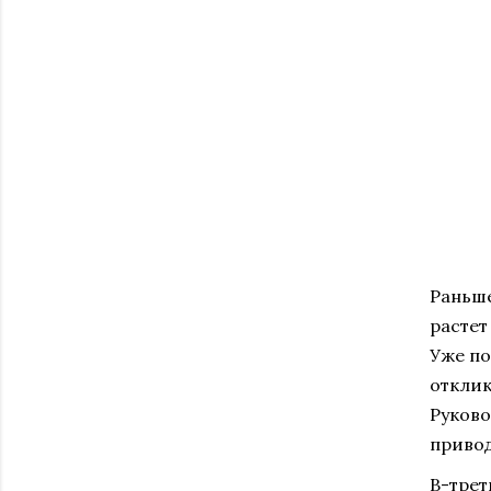
Раньше
растет
Уже по
отклик
Руково
привод
В-трет