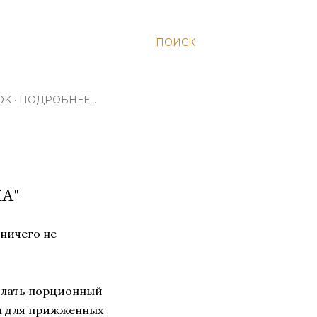
ПОИСК
OK
ПОДРОБНЕЕ…
А"
 ничего не
делать порционный
са для прижженных