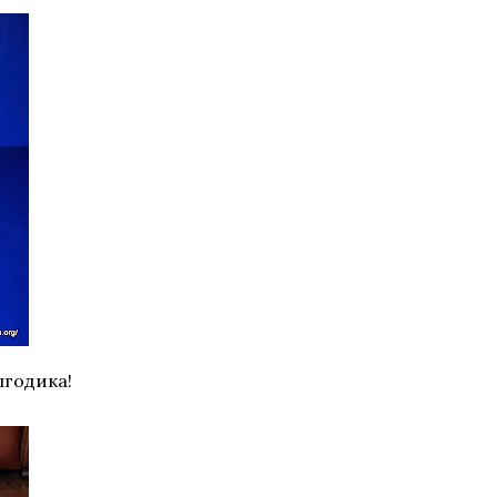
лгодика!