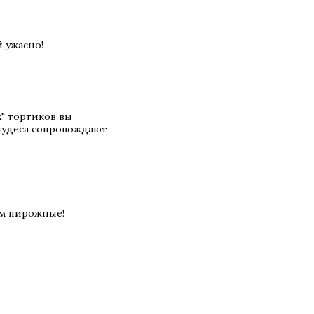
й ужасно!
" тортиков вы
 чудеса сопровождают
ым пирожные!