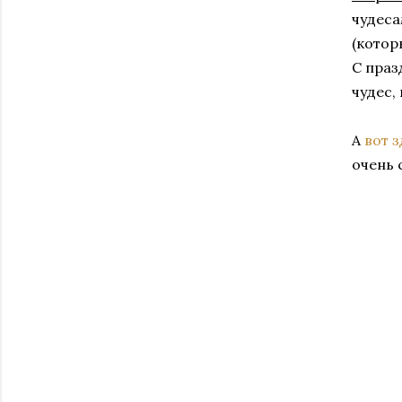
чудеса
(котор
С праз
чудес,
А
вот 
очень 