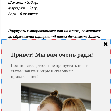
Шоколад - 100 гр.
Маргарин - 50 гр.
Вода - 6 ст.ложек
Подогреть в микроволновке или на плите, помешивая
до образования однородной массы без комков. Залить
торт.
Приятного аппетита!
Украшение этого тортика
здесь!
Поделиться
Отправить сообщение по электронной почте
Ярлыки:
День Рождения
рецепты