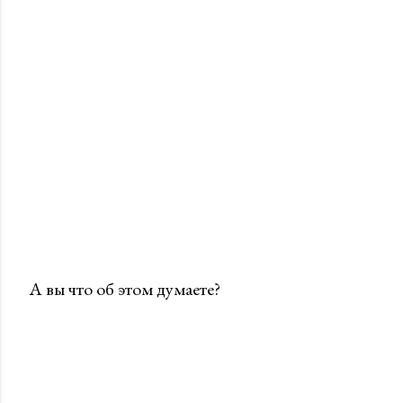
А вы что об этом думаете?
О
т
п
р