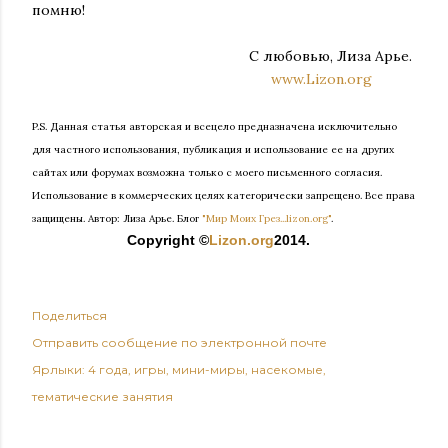
помню!
С любовью, Лиза Арье.
www.Lizon.org
P.S. Данная статья авторская и всецело предназначена исключительно
для частного использования, публикация и использование ее на других
сайтах или форумах возможна только с моего письменного согласия.
Использование в коммерческих целях категорически запрещено. Все права
защищены.
Автор: Лиза Арье. Б
лог
"Мир Моих Грез...lizon.org"
.
Copyright ©
Lizon.org
2014.
Поделиться
Отправить сообщение по электронной почте
Ярлыки:
4 года
игры
мини-миры
насекомые
тематические занятия